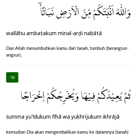
وَاللّٰهُ اَنْۢبَتَكُمْ مِّنَ الْاَرْضِ نَبَاتًاۙ
wallāhu ambatakum minal-arḍi nabātā
Dan Allah menumbuhkan kamu dari tanah, tumbuh (berangsur-
angsur),
18
ثُمَّ يُعِيْدُكُمْ فِيْهَا وَيُخْرِجُكُمْ اِخْرَاجًا
ṡumma yu'īdukum fīhā wa yukhrijukum ikhrājā
kemudian Dia akan mengembalikan kamu ke dalamnya (tanah)