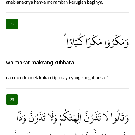
anak-anaknya hanya menambah kerugian baginya,
22
وَمَكَرُوْا مَكْرًا كُبَّارًاۚ
wa makarụ makrang kubbārā
dan mereka melakukan tipu daya yang sangat besar.”
23
وَقَالُوْا لَا تَذَرُنَّ اٰلِهَتَكُمْ وَلَا تَذَرُنَّ وَدًّا