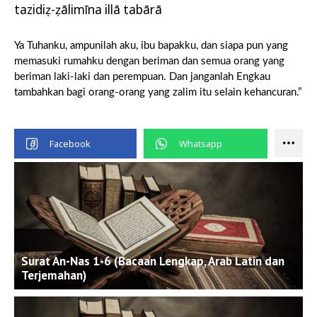
tazidiẓ-ẓālimīna illā tabārā
Ya Tuhanku, ampunilah aku, ibu bapakku, dan siapa pun yang
memasuki rumahku dengan beriman dan semua orang yang
beriman laki-laki dan perempuan. Dan janganlah Engkau
tambahkan bagi orang-orang yang zalim itu selain kehancuran.”
Surat An-Nas 1-6 (Bacaan Lengkap, Arab Latin dan
Terjemahan)