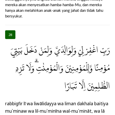
mereka akan menyesatkan hamba-hamba-Mu, dan mereka
hanya akan melahirkan anak-anak yang jahat dan tidak tahu
bersyukur.
28
رَبِّ اغْفِرْ لِيْ وَلِوَالِدَيَّ وَلِمَنْ دَخَلَ بَيْتِيَ
مُؤْمِنًا وَّلِلْمُؤْمِنِيْنَ وَالْمُؤْمِنٰتِۗ وَلَا تَزِدِ
الظّٰلِمِيْنَ اِلَّا تَبَارًا
rabbigfir lī wa liwālidayya wa liman dakhala baitiya
mu`minaw wa lil-mu`minīna wal-mu`mināt, wa lā