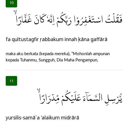
10
فَقُلْتُ اسْتَغْفِرُوْا رَبَّكُمْ اِنَّهٗ كَانَ غَفَّارًاۙ
fa qultustagfirụ rabbakum innahụ kāna gaffārā
maka aku berkata (kepada mereka), “Mohonlah ampunan
kepada Tuhanmu, Sungguh, Dia Maha Pengampun,
11
يُّرْسِلِ السَّمَاۤءَ عَلَيْكُمْ مِّدْرَارًاۙ
yursilis-samā`a 'alaikum midrārā