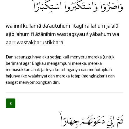
وَاَصَرُّوْا وَاسْتَكْبَرُوا اسْتِكْبَارًاۚ
wa innī kullamā da'autuhum litagfira lahum ja'alū
aṣābi'ahum fī āżānihim wastagsyau ṡiyābahum wa
aṣarrụ wastakbarustikbārā
Dan sesungguhnya aku setiap kali menyeru mereka (untuk
beriman) agar Engkau mengampuni mereka, mereka
memasukkan anak jarinya ke telinganya dan menutupkan
bajunya (ke wajahnya) dan mereka tetap (mengingkari) dan
sangat menyombongkan diri.
8
ثُمَّ اِنِّيْ دَعَوْتُهُمْ جِهَارًاۙ