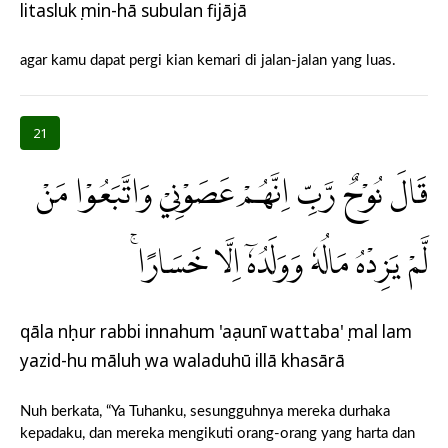
litaslukụ min-hā subulan fijājā
agar kamu dapat pergi kian kemari di jalan-jalan yang luas.
21
قَالَ نُوْحٌ رَّبِّ اِنَّهُمْ عَصَوْنِيْ وَاتَّبَعُوْا مَنْ
لَّمْ يَزِدْهُ مَالُهٗ وَوَلَدُهٗٓ اِلَّا خَسَارًاۚ
qāla nụḥur rabbi innahum 'aṣaunī wattaba'ụ mal lam
yazid-hu māluhụ wa waladuhū illā khasārā
Nuh berkata, “Ya Tuhanku, sesungguhnya mereka durhaka
kepadaku, dan mereka mengikuti orang-orang yang harta dan