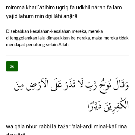
mimmā khaṭī`ātihim ugriqụ fa udkhilụ nāran fa lam
yajidụ lahum min dụnillāhi anṣārā
Disebabkan kesalahan-kesalahan mereka, mereka
ditenggelamkan lalu dimasukkan ke neraka, maka mereka tidak
mendapat penolong selain Allah.
26
وَقَالَ نُوْحٌ رَّبِّ لَا تَذَرْ عَلَى الْاَرْضِ مِنَ
الْكٰفِرِيْنَ دَيَّارًا
wa qāla nụḥur rabbi lā tażar 'alal-arḍi minal-kāfirīna