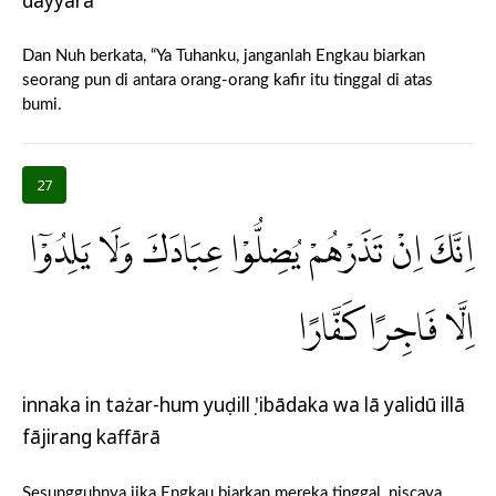
dayyārā
Dan Nuh berkata, “Ya Tuhanku, janganlah Engkau biarkan
seorang pun di antara orang-orang kafir itu tinggal di atas
bumi.
27
اِنَّكَ اِنْ تَذَرْهُمْ يُضِلُّوْا عِبَادَكَ وَلَا يَلِدُوْٓا
اِلَّا فَاجِرًا كَفَّارًا
innaka in tażar-hum yuḍillụ 'ibādaka wa lā yalidū illā
fājirang kaffārā
Sesungguhnya jika Engkau biarkan mereka tinggal, niscaya