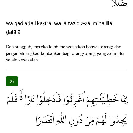
ضَلٰلًا
wa qad aḍallụ kaṡīrā, wa lā tazidiẓ-ẓālimīna illā
ḍalālā
Dan sungguh, mereka telah menyesatkan banyak orang; dan
janganlah Engkau tambahkan bagi orang-orang yang zalim itu
selain kesesatan.
25
مِمَّا خَطِيْۤـٰٔتِهِمْ اُغْرِقُوْا فَاُدْخِلُوْا نَارًا ەۙ فَلَمْ
يَجِدُوْا لَهُمْ مِّنْ دُوْنِ اللّٰهِ اَنْصَارًا