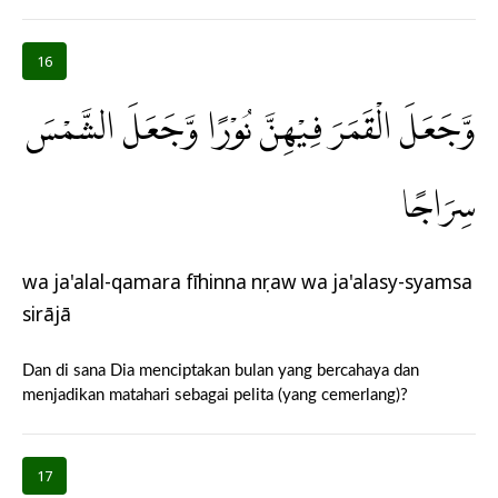
16
وَّجَعَلَ الْقَمَرَ فِيْهِنَّ نُوْرًا وَّجَعَلَ الشَّمْسَ
سِرَاجًا
wa ja'alal-qamara fīhinna nụraw wa ja'alasy-syamsa
sirājā
Dan di sana Dia menciptakan bulan yang bercahaya dan
menjadikan matahari sebagai pelita (yang cemerlang)?
17