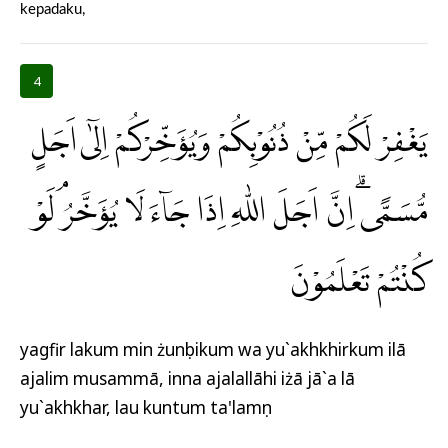
kepadaku,
4
يَغْفِرْ لَكُمْ مِّنْ ذُنُوْبِكُمْ وَيُؤَخِّرْكُمْ اِلٰٓى اَجَلٍ
مُّسَمًّىۗ اِنَّ اَجَلَ اللّٰهِ اِذَا جَاۤءَ لَا يُؤَخَّرُۘ لَوْ
كُنْتُمْ تَعْلَمُوْنَ
yagfir lakum min żunụbikum wa yu`akhkhirkum ilā
ajalim musammā, inna ajalallāhi iżā jā`a lā
yu`akhkhar, lau kuntum ta'lamụn