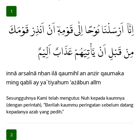
1
اِنَّآ اَرْسَلْنَا نُوْحًا اِلٰى قَوْمِهٖٓ اَنْ اَنْذِرْ قَوْمَكَ
مِنْ قَبْلِ اَنْ يَّأْتِيَهُمْ عَذَابٌ اَلِيْمٌ
innā arsalnā nụhan ilā qaumihī an anżir qaumaka
ming qabli ay ya`tiyahum 'ażābun alīm
Sesungguhnya Kami telah mengutus Nuh kepada kaumnya
(dengan perintah), “Berilah kaummu peringatan sebelum datang
kepadanya azab yang pedih.”
2