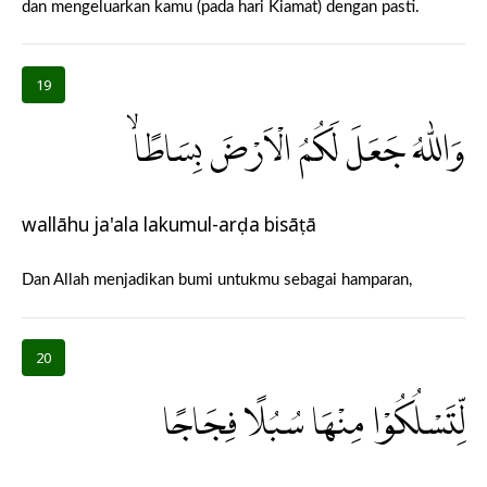
dan mengeluarkan kamu (pada hari Kiamat) dengan pasti.
19
وَاللّٰهُ جَعَلَ لَكُمُ الْاَرْضَ بِسَاطًاۙ
wallāhu ja'ala lakumul-arḍa bisāṭā
Dan Allah menjadikan bumi untukmu sebagai hamparan,
20
لِّتَسْلُكُوْا مِنْهَا سُبُلًا فِجَاجًا