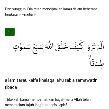
Dan sungguh, Dia telah menciptakan kamu dalam beberapa
tingkatan (kejadian).
15
اَلَمْ تَرَوْا كَيْفَ خَلَقَ اللّٰهُ سَبْعَ سَمٰوٰتٍ
طِبَاقًاۙ
a lam tarau kaifa khalaqallāhu sab'a samāwātin
ṭibāqā
Tidakkah kamu memperhatikan bagai-mana Allah telah
menciptakan tujuh langit berlapis-lapis?