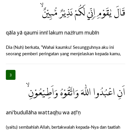
قَالَ يٰقَوْمِ اِنِّيْ لَكُمْ نَذِيْرٌ مُّبِيْنٌۙ
qāla yā qaumi innī lakum nażīrum mubīn
Dia (Nuh) berkata, “Wahai kaumku! Sesungguhnya aku ini
seorang pemberi peringatan yang menjelaskan kepada kamu,
3
اَنِ اعْبُدُوا اللّٰهَ وَاتَّقُوْهُ وَاَطِيْعُوْنِۙ
ani'budullāha wattaqụhu wa aṭī'ụn
(yaitu) sembahlah Allah, bertakwalah kepada-Nya dan taatlah