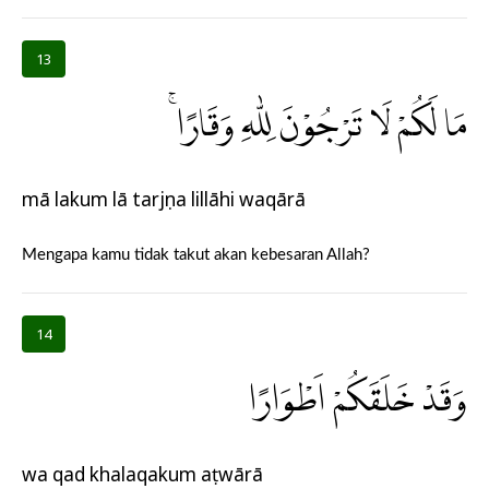
13
مَا لَكُمْ لَا تَرْجُوْنَ لِلّٰهِ وَقَارًاۚ
mā lakum lā tarjụna lillāhi waqārā
Mengapa kamu tidak takut akan kebesaran Allah?
14
وَقَدْ خَلَقَكُمْ اَطْوَارًا
wa qad khalaqakum aṭwārā