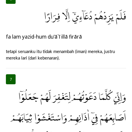
فَلَمْ يَزِدْهُمْ دُعَاۤءِيْٓ اِلَّا فِرَارًا
fa lam yazid-hum du'ā`ī illā firārā
tetapi seruanku itu tidak menambah (iman) mereka, justru
mereka lari (dari kebenaran).
7
وَاِنِّيْ كُلَّمَا دَعَوْتُهُمْ لِتَغْفِرَ لَهُمْ جَعَلُوْٓا
اَصَابِعَهُمْ فِيْٓ اٰذَانِهِمْ وَاسْتَغْشَوْا ثِيَابَهُمْ