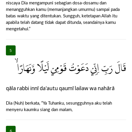
niscaya Dia mengampuni sebagian dosa-dosamu dan
menangguhkan kamu (memanjangkan umurmu) sampai pada
batas waktu yang ditentukan. Sungguh, ketetapan Allah itu
apabila telah datang tidak dapat ditunda, seandainya kamu
mengetahui.”
5
قَالَ رَبِّ اِنِّيْ دَعَوْتُ قَوْمِيْ لَيْلًا وَّنَهَارًاۙ
qāla rabbi innī da'autu qaumī lailaw wa nahārā
Dia (Nuh) berkata, “Ya Tuhanku, sesungguhnya aku telah
menyeru kaumku siang dan malam,
6