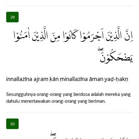
29
اِنَّ الَّذِيْنَ اَجْرَمُوْا كَانُوْا مِنَ الَّذِيْنَ اٰمَنُوْا
يَضْحَكُوْنَۖ
innallażīna ajramụ kānụ minallażīna āmanụ yaḍ-ḥakụn
Sesungguhnya orang-orang yang berdosa adalah mereka yang
dahulu menertawakan orang-orang yang beriman.
30