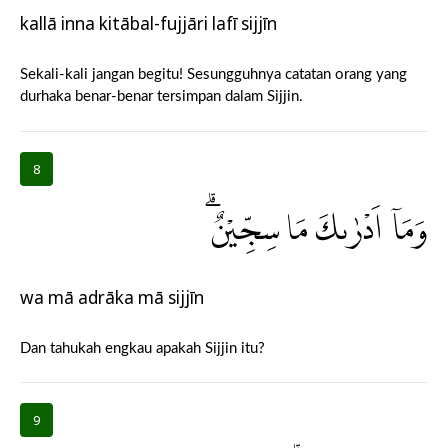
kallā inna kitābal-fujjāri lafī sijjīn
Sekali-kali jangan begitu! Sesungguhnya catatan orang yang
durhaka benar-benar tersimpan dalam Sijjin.
8
وَمَآ اَدْرٰىكَ مَا سِجِّيْنٌۗ
wa mā adrāka mā sijjīn
Dan tahukah engkau apakah Sijjin itu?
9