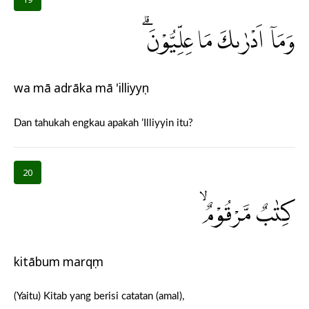
وَمَآ اَدْرٰىكَ مَا عِلِّيُّوْنَۗ
wa mā adrāka mā 'illiyyụn
Dan tahukah engkau apakah ’Illiyyin itu?
20
كِتٰبٌ مَّرْقُوْمٌۙ
kitābum marqụm
(Yaitu) Kitab yang berisi catatan (amal),