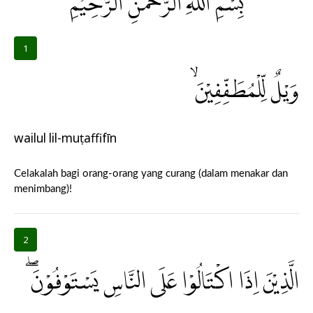
بِسْمِ اللّٰهِ الرَّحْمٰنِ الرَّحِيْمِ
1
وَيْلٌ لِّلْمُطَفِّفِيْنَۙ
wailul lil-muṭaffifīn
Celakalah bagi orang-orang yang curang (dalam menakar dan
menimbang)!
2
الَّذِيْنَ اِذَا اكْتَالُوْا عَلَى النَّاسِ يَسْتَوْفُوْنَۖ