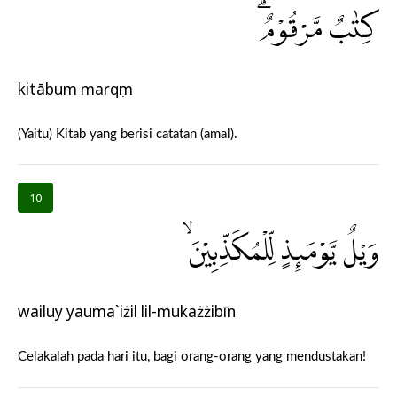
كِتٰبٌ مَّرْقُوْمٌۗ
kitābum marqụm
(Yaitu) Kitab yang berisi catatan (amal).
10
وَيْلٌ يَّوْمَىِٕذٍ لِّلْمُكَذِّبِيْنَۙ
wailuy yauma`iżil lil-mukażżibīn
Celakalah pada hari itu, bagi orang-orang yang mendustakan!