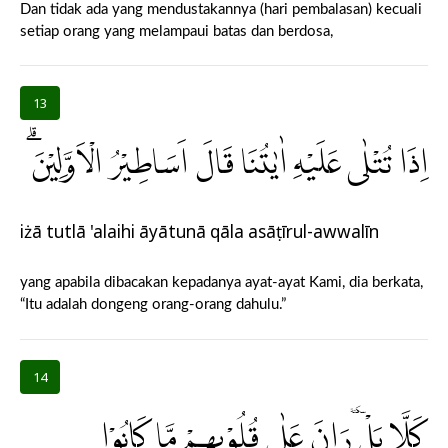
Dan tidak ada yang mendustakannya (hari pembalasan) kecuali
setiap orang yang melampaui batas dan berdosa,
13
اِذَا تُتْلٰى عَلَيْهِ اٰيٰتُنَا قَالَ اَسَاطِيْرُ الْاَوَّلِيْنَۗ
iżā tutlā 'alaihi āyātunā qāla asāṭīrul-awwalīn
yang apabila dibacakan kepadanya ayat-ayat Kami, dia berkata,
“Itu adalah dongeng orang-orang dahulu.”
14
كَلَّا بَلْ ۜرَانَ عَلٰى قُلُوْبِهِمْ مَّا كَانُوْا