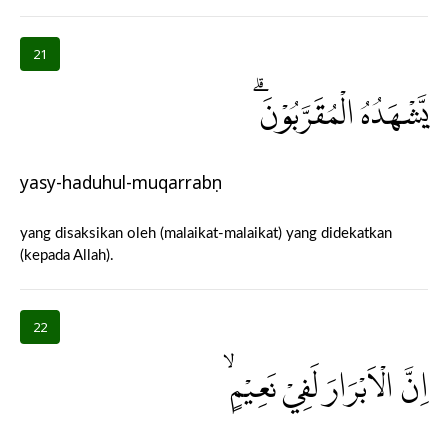
21
يَّشْهَدُهُ الْمُقَرَّبُوْنَۗ
yasy-haduhul-muqarrabụn
yang disaksikan oleh (malaikat-malaikat) yang didekatkan
(kepada Allah).
22
اِنَّ الْاَبْرَارَ لَفِيْ نَعِيْمٍۙ