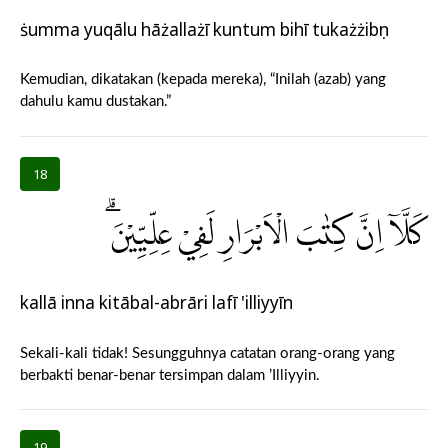
ṡumma yuqālu hāżallażī kuntum bihī tukażżibụn
Kemudian, dikatakan (kepada mereka), “Inilah (azab) yang
dahulu kamu dustakan.”
18
كَلَّآ اِنَّ كِتٰبَ الْاَبْرَارِ لَفِيْ عِلِّيِّيْنَۗ
kallā inna kitābal-abrāri lafī 'illiyyīn
Sekali-kali tidak! Sesungguhnya catatan orang-orang yang
berbakti benar-benar tersimpan dalam ’Illiyyin.
19