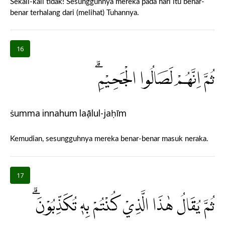
Sekali-kali tidak! Sesungguhnya mereka pada hari itu benar-
benar terhalang dari (melihat) Tuhannya.
16
ثُمَّ اِنَّهُمْ لَصَالُوا الْجَحِيْمِۗ
ṡumma innahum laṣālul-jaḥīm
Kemudian, sesungguhnya mereka benar-benar masuk neraka.
17
ثُمَّ يُقَالُ هٰذَا الَّذِيْ كُنْتُمْ بِهٖ تُكَذِّبُوْنَۗ