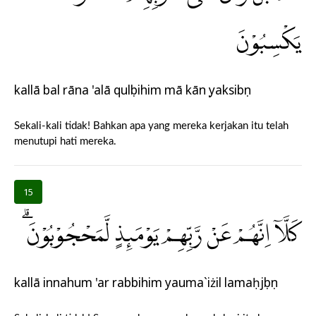
يَكْسِبُوْنَ
kallā bal rāna 'alā qulụbihim mā kānụ yaksibụn
Sekali-kali tidak! Bahkan apa yang mereka kerjakan itu telah
menutupi hati mereka.
15
كَلَّآ اِنَّهُمْ عَنْ رَّبِّهِمْ يَوْمَىِٕذٍ لَّمَحْجُوْبُوْنَۗ
kallā innahum 'ar rabbihim yauma`iżil lamaḥjụbụn