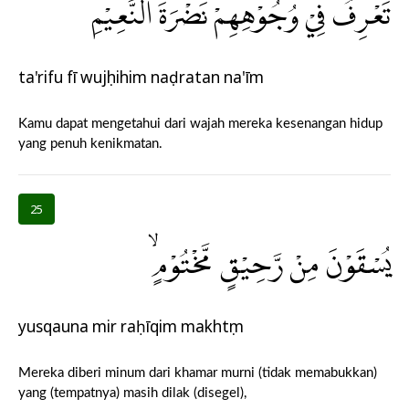
تَعْرِفُ فِيْ وُجُوْهِهِمْ نَضْرَةَ النَّعِيْمِۚ
ta'rifu fī wujụhihim naḍratan na'īm
Kamu dapat mengetahui dari wajah mereka kesenangan hidup
yang penuh kenikmatan.
25
يُسْقَوْنَ مِنْ رَّحِيْقٍ مَّخْتُوْمٍۙ
yusqauna mir raḥīqim makhtụm
Mereka diberi minum dari khamar murni (tidak memabukkan)
yang (tempatnya) masih dilak (disegel),