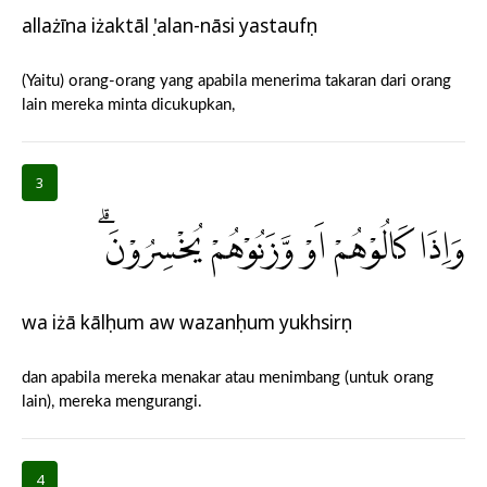
allażīna iżaktālụ 'alan-nāsi yastaufụn
(Yaitu) orang-orang yang apabila menerima takaran dari orang
lain mereka minta dicukupkan,
3
وَاِذَا كَالُوْهُمْ اَوْ وَّزَنُوْهُمْ يُخْسِرُوْنَۗ
wa iżā kālụhum aw wazanụhum yukhsirụn
dan apabila mereka menakar atau menimbang (untuk orang
lain), mereka mengurangi.
4