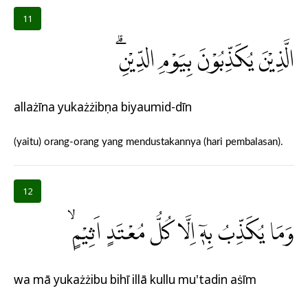
11
الَّذِيْنَ يُكَذِّبُوْنَ بِيَوْمِ الدِّيْنِۗ
allażīna yukażżibụna biyaumid-dīn
(yaitu) orang-orang yang mendustakannya (hari pembalasan).
12
وَمَا يُكَذِّبُ بِهٖٓ اِلَّا كُلُّ مُعْتَدٍ اَثِيْمٍۙ
wa mā yukażżibu bihī illā kullu mu'tadin aṡīm