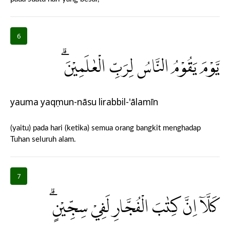
6
يَّوْمَ يَقُوْمُ النَّاسُ لِرَبِّ الْعٰلَمِيْنَۗ
yauma yaqụmun-nāsu lirabbil-'ālamīn
(yaitu) pada hari (ketika) semua orang bangkit menghadap
Tuhan seluruh alam.
7
كَلَّآ اِنَّ كِتٰبَ الْفُجَّارِ لَفِيْ سِجِّيْنٍۗ