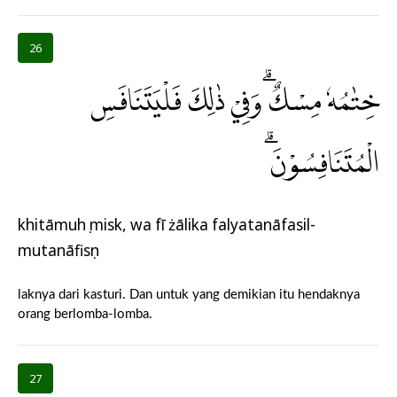
26
خِتٰمُهٗ مِسْكٌ ۗوَفِيْ ذٰلِكَ فَلْيَتَنَافَسِ
الْمُتَنَافِسُوْنَۗ
khitāmuhụ misk, wa fī żālika falyatanāfasil-
mutanāfisụn
laknya dari kasturi. Dan untuk yang demikian itu hendaknya
orang berlomba-lomba.
27