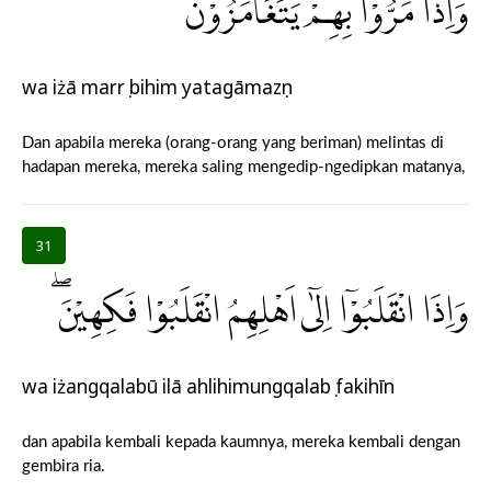
وَاِذَا مَرُّوْا بِهِمْ يَتَغَامَزُوْنَۖ
wa iżā marrụ bihim yatagāmazụn
Dan apabila mereka (orang-orang yang beriman) melintas di
hadapan mereka, mereka saling mengedip-ngedipkan matanya,
31
وَاِذَا انْقَلَبُوْٓا اِلٰٓى اَهْلِهِمُ انْقَلَبُوْا فَكِهِيْنَۖ
wa iżangqalabū ilā ahlihimungqalabụ fakihīn
dan apabila kembali kepada kaumnya, mereka kembali dengan
gembira ria.