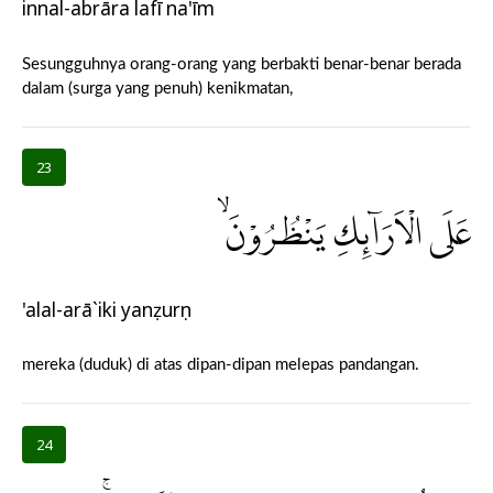
innal-abrāra lafī na'īm
Sesungguhnya orang-orang yang berbakti benar-benar berada
dalam (surga yang penuh) kenikmatan,
23
عَلَى الْاَرَاۤىِٕكِ يَنْظُرُوْنَۙ
'alal-arā`iki yanẓurụn
mereka (duduk) di atas dipan-dipan melepas pandangan.
24