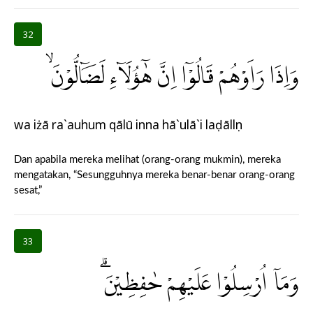
32
وَاِذَا رَاَوْهُمْ قَالُوْٓا اِنَّ هٰٓؤُلَاۤءِ لَضَاۤلُّوْنَۙ
wa iżā ra`auhum qālū inna hā`ulā`i laḍāllụn
Dan apabila mereka melihat (orang-orang mukmin), mereka
mengatakan, “Sesungguhnya mereka benar-benar orang-orang
sesat,”
33
وَمَآ اُرْسِلُوْا عَلَيْهِمْ حٰفِظِيْنَۗ