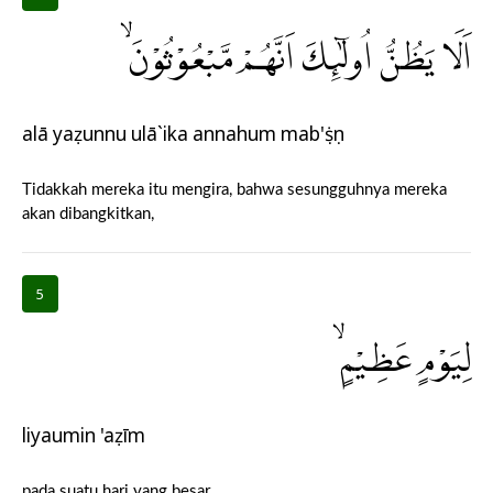
اَلَا يَظُنُّ اُولٰۤىِٕكَ اَنَّهُمْ مَّبْعُوْثُوْنَۙ
alā yaẓunnu ulā`ika annahum mab'ụṡụn
Tidakkah mereka itu mengira, bahwa sesungguhnya mereka
akan dibangkitkan,
5
لِيَوْمٍ عَظِيْمٍۙ
liyaumin 'aẓīm
pada suatu hari yang besar,