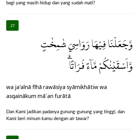
bagi yang masih hidup dan yang sudah mati?
27
وَّجَعَلْنَا فِيْهَا رَوَاسِيَ شٰمِخٰتٍ
وَّاَسْقَيْنٰكُمْ مَّاۤءً فُرَاتًاۗ
wa ja'alnā fīhā rawāsiya syāmikhātiw wa
asqainākum mā`an furātā
Dan Kami jadikan padanya gunung-gunung yang tinggi, dan
Kami beri minum kamu dengan air tawar?