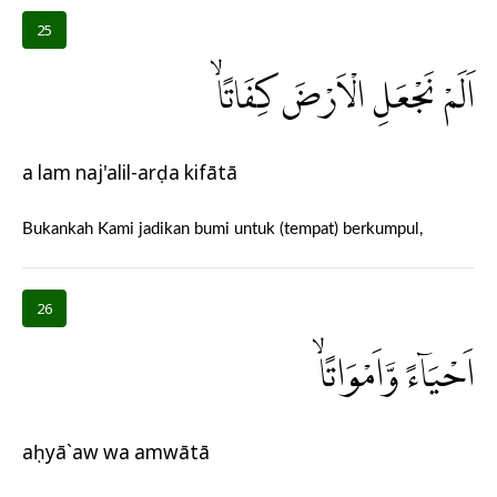
25
اَلَمْ نَجْعَلِ الْاَرْضَ كِفَاتًاۙ
a lam naj'alil-arḍa kifātā
Bukankah Kami jadikan bumi untuk (tempat) berkumpul,
26
اَحْيَاۤءً وَّاَمْوَاتًاۙ
aḥyā`aw wa amwātā