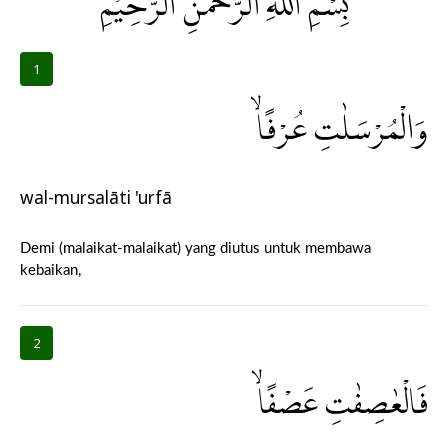
بِسْمِ اللّٰهِ الرَّحْمٰنِ الرَّحِيْمِ
1
وَالْمُرْسَلٰتِ عُرْفًاۙ
wal-mursalāti 'urfā
Demi (malaikat-malaikat) yang diutus untuk membawa
kebaikan,
2
فَالْعٰصِفٰتِ عَصْفًاۙ