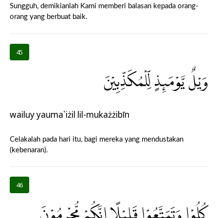
Sungguh, demikianlah Kami memberi balasan kepada orang-
orang yang berbuat baik.
45
وَيْلٌ يَّوْمَىِٕذٍ لِّلْمُكَذِّبِيْنَ
wailuy yauma`iżil lil-mukażżibīn
Celakalah pada hari itu, bagi mereka yang mendustakan
(kebenaran).
46
كُلُوْا وَتَمَتَّعُوْا قَلِيْلًا اِنَّكُمْ مُّجْرِمُوْنَ