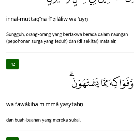
innal-muttaqīna fī ẓilāliw wa 'uyụn
Sungguh, orang-orang yang bertakwa berada dalam naungan
(pepohonan surga yang teduh) dan (di sekitar) mata air,
42
وَّفَوَاكِهَ مِمَّا يَشْتَهُوْنَۗ
wa fawākiha mimmā yasytahụn
dan buah-buahan yang mereka sukai.