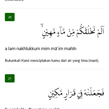
20
اَلَمْ نَخْلُقْكُّمْ مِّنْ مَّاۤءٍ مَّهِيْنٍۙ
a lam nakhlukkum mim mā`im mahīn
Bukankah Kami menciptakan kamu dari air yang hina (mani),
21
فَجَعَلْنٰهُ فِيْ قَرَارٍ مَّكِيْنٍ