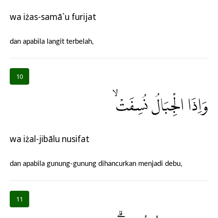
wa iżas-samā`u furijat
dan apabila langit terbelah,
10
وَاِذَا الْجِبَالُ نُسِفَتْۙ
wa iżal-jibālu nusifat
dan apabila gunung-gunung dihancurkan menjadi debu,
11