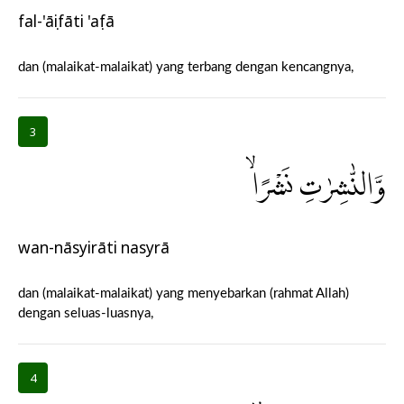
fal-'āṣifāti 'aṣfā
dan (malaikat-malaikat) yang terbang dengan kencangnya,
3
وَّالنّٰشِرٰتِ نَشْرًاۙ
wan-nāsyirāti nasyrā
dan (malaikat-malaikat) yang menyebarkan (rahmat Allah)
dengan seluas-luasnya,
4