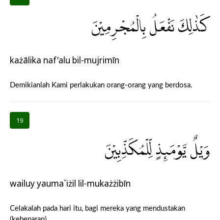
كَذٰلِكَ نَفْعَلُ بِالْمُجْرِمِيْنَ
każālika naf'alu bil-mujrimīn
Demikianlah Kami perlakukan orang-orang yang berdosa.
19
وَيْلٌ يَّوْمَىِٕذٍ لِّلْمُكَذِّبِيْنَ
wailuy yauma`iżil lil-mukażżibīn
Celakalah pada hari itu, bagi mereka yang mendustakan
(kebenaran).