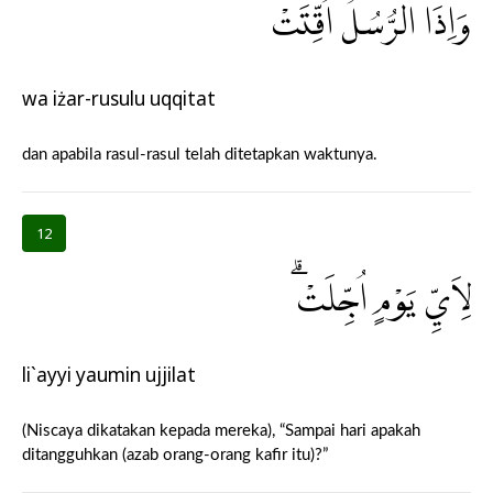
وَاِذَا الرُّسُلُ اُقِّتَتْۗ
wa iżar-rusulu uqqitat
dan apabila rasul-rasul telah ditetapkan waktunya.
12
لِاَيِّ يَوْمٍ اُجِّلَتْۗ
li`ayyi yaumin ujjilat
(Niscaya dikatakan kepada mereka), “Sampai hari apakah
ditangguhkan (azab orang-orang kafir itu)?”