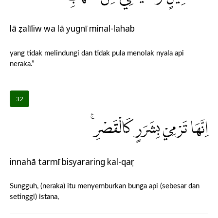
lā ẓalīliw wa lā yugnī minal-lahab
yang tidak melindungi dan tidak pula menolak nyala api
neraka.”
32
اِنَّهَا تَرْمِيْ بِشَرَرٍ كَالْقَصْرِۚ
innahā tarmī bisyararing kal-qaṣr
Sungguh, (neraka) itu menyemburkan bunga api (sebesar dan
setinggi) istana,