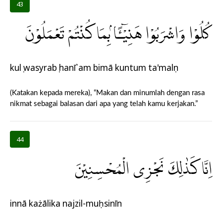
43
كُلُوْا وَاشْرَبُوْا هَنِيْۤـًٔا ۢبِمَا كُنْتُمْ تَعْمَلُوْنَ
kulụ wasyrabụ hanī`am bimā kuntum ta'malụn
(Katakan kepada mereka), “Makan dan minumlah dengan rasa
nikmat sebagai balasan dari apa yang telah kamu kerjakan.”
44
اِنَّا كَذٰلِكَ نَجْزِى الْمُحْسِنِيْنَ
innā każālika najzil-muḥsinīn