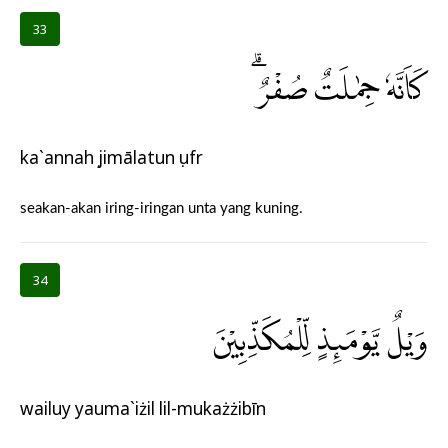
33
كَاَنَّهٗ جِمٰلَتٌ صُفْرٌۗ
ka`annahụ jimālatun ṣufr
seakan-akan iring-iringan unta yang kuning.
34
وَيْلٌ يَّوْمَىِٕذٍ لِّلْمُكَذِّبِيْنَ
wailuy yauma`iżil lil-mukażżibīn