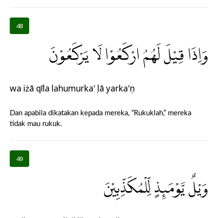
48
وَاِذَا قِيْلَ لَهُمُ ارْكَعُوْا لَا يَرْكَعُوْنَ
wa iżā qīla lahumurka'ụ lā yarka'ụn
Dan apabila dikatakan kepada mereka, “Rukuklah,” mereka
tidak mau rukuk.
49
وَيْلٌ يَّوْمَىِٕذٍ لِّلْمُكَذِّبِيْنَ