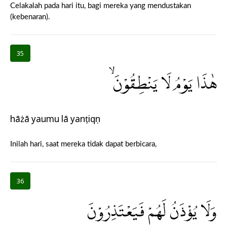
Celakalah pada hari itu, bagi mereka yang mendustakan
(kebenaran).
35
هٰذَا يَوْمُ لَا يَنْطِقُوْنَۙ
hāżā yaumu lā yanṭiqụn
Inilah hari, saat mereka tidak dapat berbicara,
36
وَلَا يُؤْذَنُ لَهُمْ فَيَعْتَذِرُوْنَ