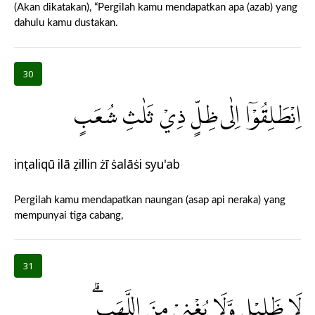
(Akan dikatakan), “Pergilah kamu mendapatkan apa (azab) yang
dahulu kamu dustakan.
30
اِنْطَلِقُوْٓا اِلٰى ظِلٍّ ذِيْ ثَلٰثِ شُعَبٍ
inṭaliqū ilā ẓillin żī ṡalāṡi syu'ab
Pergilah kamu mendapatkan naungan (asap api neraka) yang
mempunyai tiga cabang,
31
لَا ظَلِيْلٍ وَّلَا يُغْنِيْ مِنَ اللَّهَبِۗ