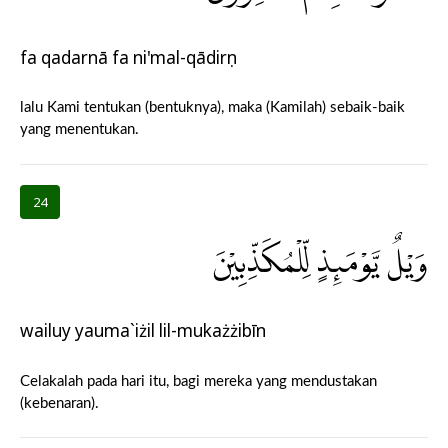
fa qadarnā fa ni'mal-qādirụn
lalu Kami tentukan (bentuknya), maka (Kamilah) sebaik-baik
yang menentukan.
24
وَيْلٌ يَّوْمَىِٕذٍ لِّلْمُكَذِّبِيْنَ
wailuy yauma`iżil lil-mukażżibīn
Celakalah pada hari itu, bagi mereka yang mendustakan
(kebenaran).