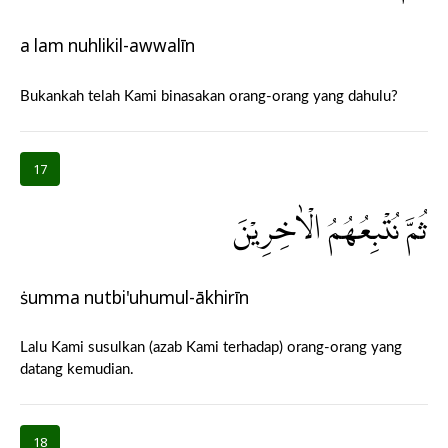
a lam nuhlikil-awwalīn
Bukankah telah Kami binasakan orang-orang yang dahulu?
17
ثُمَّ نُتْبِعُهُمُ الْاٰخِرِيْنَ
ṡumma nutbi'uhumul-ākhirīn
Lalu Kami susulkan (azab Kami terhadap) orang-orang yang
datang kemudian.
18