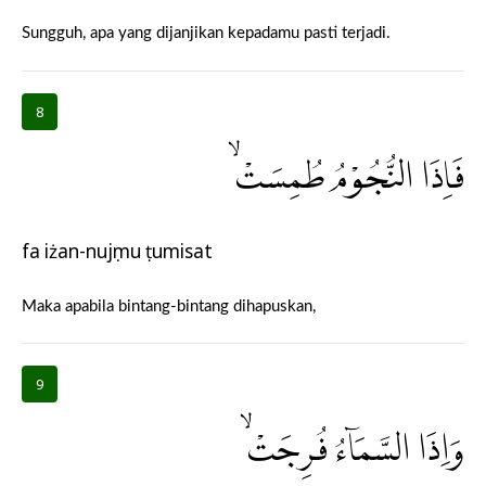
Sungguh, apa yang dijanjikan kepadamu pasti terjadi.
8
فَاِذَا النُّجُوْمُ طُمِسَتْۙ
fa iżan-nujụmu ṭumisat
Maka apabila bintang-bintang dihapuskan,
9
وَاِذَا السَّمَاۤءُ فُرِجَتْۙ