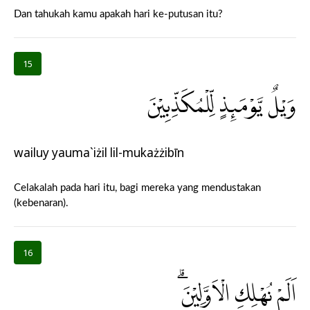
Dan tahukah kamu apakah hari ke-putusan itu?
15
وَيْلٌ يَّوْمَىِٕذٍ لِّلْمُكَذِّبِيْنَ
wailuy yauma`iżil lil-mukażżibīn
Celakalah pada hari itu, bagi mereka yang mendustakan
(kebenaran).
16
اَلَمْ نُهْلِكِ الْاَوَّلِيْنَۗ