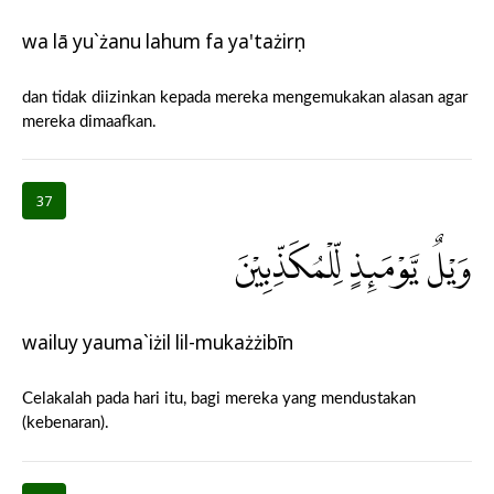
wa lā yu`żanu lahum fa ya'tażirụn
dan tidak diizinkan kepada mereka mengemukakan alasan agar
mereka dimaafkan.
37
وَيْلٌ يَّوْمَىِٕذٍ لِّلْمُكَذِّبِيْنَ
wailuy yauma`iżil lil-mukażżibīn
Celakalah pada hari itu, bagi mereka yang mendustakan
(kebenaran).