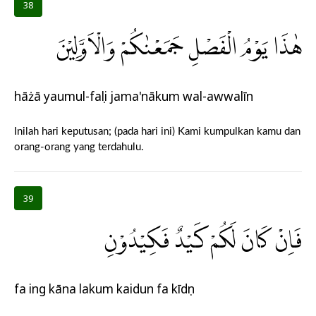
38
هٰذَا يَوْمُ الْفَصْلِ جَمَعْنٰكُمْ وَالْاَوَّلِيْنَ
hāżā yaumul-faṣli jama'nākum wal-awwalīn
Inilah hari keputusan; (pada hari ini) Kami kumpulkan kamu dan
orang-orang yang terdahulu.
39
فَاِنْ كَانَ لَكُمْ كَيْدٌ فَكِيْدُوْنِ
fa ing kāna lakum kaidun fa kīdụn