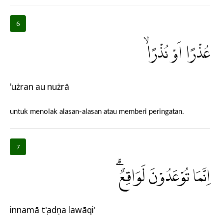
6
عُذْرًا اَوْ نُذْرًاۙ
'użran au nużrā
untuk menolak alasan-alasan atau memberi peringatan.
7
اِنَّمَا تُوْعَدُوْنَ لَوَاقِعٌۗ
innamā tụ'adụna lawāqi'