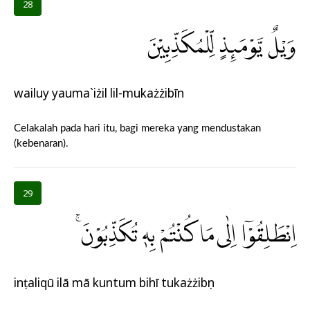
28
وَيْلٌ يَّوْمَىِٕذٍ لِّلْمُكَذِّبِيْنَ
wailuy yauma`iżil lil-mukażżibīn
Celakalah pada hari itu, bagi mereka yang mendustakan
(kebenaran).
29
اِنْطَلِقُوْٓا اِلٰى مَا كُنْتُمْ بِهٖ تُكَذِّبُوْنَۚ
inṭaliqū ilā mā kuntum bihī tukażżibụn