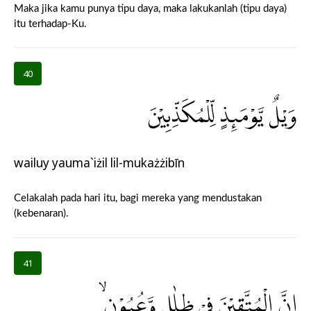
Maka jika kamu punya tipu daya, maka lakukanlah (tipu daya)
itu terhadap-Ku.
40
وَيْلٌ يَّوْمَىِٕذٍ لِّلْمُكَذِّبِيْنَ
wailuy yauma`iżil lil-mukażżibīn
Celakalah pada hari itu, bagi mereka yang mendustakan
(kebenaran).
41
اِنَّ الْمُتَّقِيْنَ فِيْ ظِلٰلٍ وَّعُيُوْنٍۙ