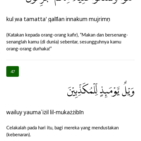
kulụ wa tamatta'ụ qalīlan innakum mujrimụn
(Katakan kepada orang-orang kafir), “Makan dan bersenang-
senanglah kamu (di dunia) sebentar, sesungguhnya kamu
orang-orang durhaka!”
47
وَيْلٌ يَّوْمَىِٕذٍ لِّلْمُكَذِّبِيْنَ
wailuy yauma`iżil lil-mukażżibīn
Celakalah pada hari itu, bagi mereka yang mendustakan
(kebenaran).