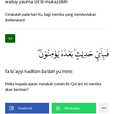
wailuy yauma`iżil lil-mukażżibīn
Celakalah pada hari itu, bagi mereka yang mendustakan
(kebenaran)!
50
فَبِاَيِّ حَدِيْثٍۢ بَعْدَهٗ يُؤْمِنُوْنَ ۔
fa bi`ayyi ḥadīṡim ba'dahụ yu`minụn
Maka kepada ajaran manakah (selain Al-Qur'an) ini mereka
akan beriman?