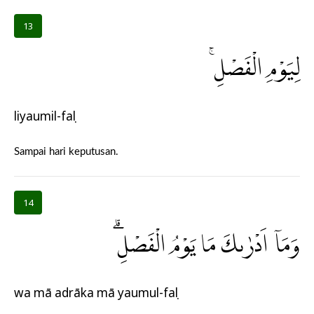
13
لِيَوْمِ الْفَصْلِۚ
liyaumil-faṣl
Sampai hari keputusan.
14
وَمَآ اَدْرٰىكَ مَا يَوْمُ الْفَصْلِۗ
wa mā adrāka mā yaumul-faṣl