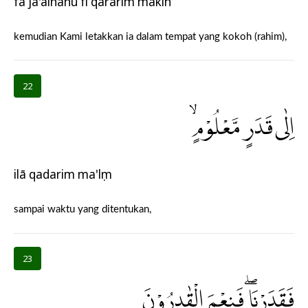
fa ja'alnāhu fī qarārim makīn
kemudian Kami letakkan ia dalam tempat yang kokoh (rahim),
22
اِلٰى قَدَرٍ مَّعْلُوْمٍۙ
ilā qadarim ma'lụm
sampai waktu yang ditentukan,
23
فَقَدَرْنَاۖ فَنِعْمَ الْقٰدِرُوْنَ