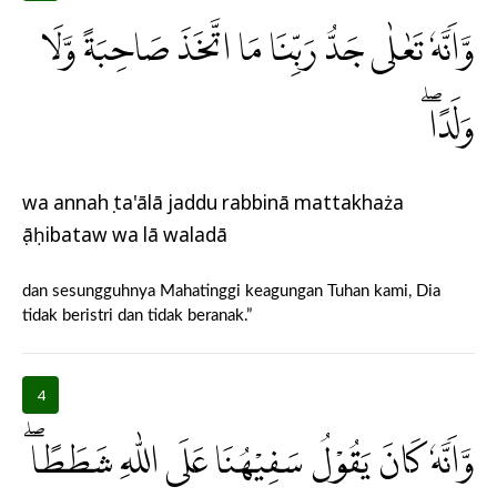
وَّاَنَّهٗ تَعٰلٰى جَدُّ رَبِّنَا مَا اتَّخَذَ صَاحِبَةً وَّلَا
وَلَدًاۖ
wa annahụ ta'ālā jaddu rabbinā mattakhaża
ṣāḥibataw wa lā waladā
dan sesungguhnya Mahatinggi keagungan Tuhan kami, Dia
tidak beristri dan tidak beranak.”
4
وَّاَنَّهٗ كَانَ يَقُوْلُ سَفِيْهُنَا عَلَى اللّٰهِ شَطَطًاۖ