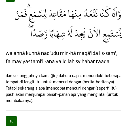
وَّاَنَّا كُنَّا نَقْعُدُ مِنْهَا مَقَاعِدَ لِلسَّمْعِۗ فَمَنْ
يَّسْتَمِعِ الْاٰنَ يَجِدْ لَهٗ شِهَابًا رَّصَدًاۖ
wa annā kunnā naq'udu min-hā maqā'ida lis-sam',
fa may yastami'il-āna yajid lahụ syihābar raṣadā
dan sesungguhnya kami (jin) dahulu dapat menduduki beberapa
tempat di langit itu untuk mencuri dengar (berita-beritanya).
Tetapi sekarang siapa (mencoba) mencuri dengar (seperti itu)
pasti akan menjumpai panah-panah api yang mengintai (untuk
membakarnya).
10