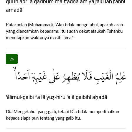
qul in adrī a qarībum mā tụ'adụna am yaj'alu lahụ rabbī
amadā
Katakanlah (Muhammad), “Aku tidak mengetahui, apakah azab
yang diancamkan kepadamu itu sudah dekat ataukah Tuhanku
menetapkan waktunya masih lama.”
26
عٰلِمُ الْغَيْبِ فَلَا يُظْهِرُ عَلٰى غَيْبِهٖٓ اَحَدًاۙ
'ālimul-gaibi fa lā yuẓ-hiru 'alā gaibihī aḥadā
Dia Mengetahui yang gaib, tetapi Dia tidak memperlihatkan
kepada siapa pun tentang yang gaib itu.