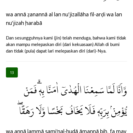
wa annā ẓanannā al lan nu'jizallāha fil-arḍi wa lan
nu'jizahụ harabā
Dan sesungguhnya kami (jin) telah menduga, bahwa kami tidak
akan mampu melepaskan diri (dari kekuasaan) Allah di bumi
dan tidak (pula) dapat lari melepaskan diri (dari)-Nya.
13
وَّاَنَّا لَمَّا سَمِعْنَا الْهُدٰىٓ اٰمَنَّا بِهٖۗ فَمَنْ
يُّؤْمِنْۢ بِرَبِّهٖ فَلَا يَخَافُ بَخْسًا وَّلَا رَهَقًاۖ
wa annā lammā sami'nal-hudā āmannā bih, fa may