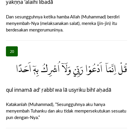
yakụnụna 'alaihi libadā
Dan sesungguhnya ketika hamba Allah (Muhammad) berdiri
menyembah-Nya (melaksanakan salat), mereka (jin-jin) itu
berdesakan mengerumuninya.
20
قُلْ اِنَّمَآ اَدْعُوْا رَبِّيْ وَلَآ اُشْرِكُ بِهٖٓ اَحَدًا
qul innamā ad'ụ rabbī wa lā usyriku bihī aḥadā
Katakanlah (Muhammad), “Sesungguhnya aku hanya
menyembah Tuhanku dan aku tidak mempersekutukan sesuatu
pun dengan-Nya.”