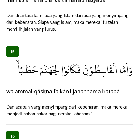
Dan di antara kami ada yang Islam dan ada yang menyimpang
dari kebenaran. Siapa yang Islam, maka mereka itu telah
memilih jalan yang lurus.
15
وَاَمَّا الْقَاسِطُوْنَ فَكَانُوْا لِجَهَنَّمَ حَطَبًاۙ
wa ammal-qāsiṭụna fa kānụ lijahannama ḥaṭabā
Dan adapun yang menyimpang dari kebenaran, maka mereka
menjadi bahan bakar bagi neraka Jahanam.”
16