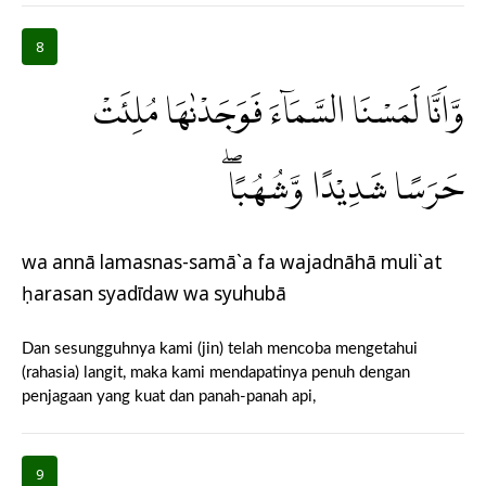
8
وَّاَنَّا لَمَسْنَا السَّمَاۤءَ فَوَجَدْنٰهَا مُلِئَتْ
حَرَسًا شَدِيْدًا وَّشُهُبًاۖ
wa annā lamasnas-samā`a fa wajadnāhā muli`at
ḥarasan syadīdaw wa syuhubā
Dan sesungguhnya kami (jin) telah mencoba mengetahui
(rahasia) langit, maka kami mendapatinya penuh dengan
penjagaan yang kuat dan panah-panah api,
9