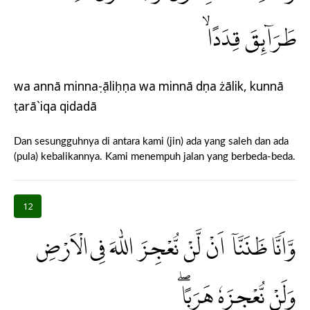
طَرَاۤىِٕقَ قِدَدًاۙ
wa annā minnaṣ-ṣāliḥụna wa minnā dụna żālik, kunnā
ṭarā`iqa qidadā
Dan sesungguhnya di antara kami (jin) ada yang saleh dan ada
(pula) kebalikannya. Kami menempuh jalan yang berbeda-beda.
12
وَّاَنَّا ظَنَنَّآ اَنْ لَّنْ نُّعْجِزَ اللّٰهَ فِى الْاَرْضِ
وَلَنْ نُّعْجِزَهٗ هَرَبًاۖ