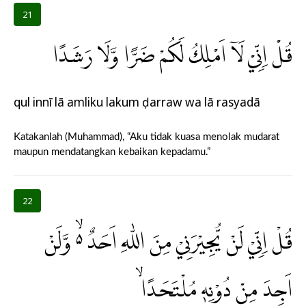
21
قُلْ اِنِّيْ لَآ اَمْلِكُ لَكُمْ ضَرًّا وَّلَا رَشَدًا
qul innī lā amliku lakum ḍarraw wa lā rasyadā
Katakanlah (Muhammad), “Aku tidak kuasa menolak mudarat
maupun mendatangkan kebaikan kepadamu.”
22
قُلْ اِنِّيْ لَنْ يُّجِيْرَنِيْ مِنَ اللّٰهِ اَحَدٌ ەۙ وَّلَنْ
اَجِدَ مِنْ دُوْنِهٖ مُلْتَحَدًا ۙ