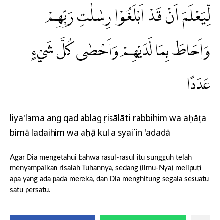
لِّيَعْلَمَ اَنْ قَدْ اَبْلَغُوْا رِسٰلٰتِ رَبِّهِمْ
وَاَحَاطَ بِمَا لَدَيْهِمْ وَاَحْصٰى كُلَّ شَيْءٍ
عَدَدًا
liya'lama ang qad ablagụ risālāti rabbihim wa aḥāṭa
bimā ladaihim wa aḥṣā kulla syai`in 'adadā
Agar Dia mengetahui bahwa rasul-rasul itu sungguh telah
menyampaikan risalah Tuhannya, sedang (ilmu-Nya) meliputi
apa yang ada pada mereka, dan Dia menghitung segala sesuatu
satu persatu.