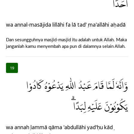
اَحَدًاۖ
wa annal-masājida lillāhi fa lā tad'ụ ma'allāhi aḥadā
Dan sesungguhnya masjid-masjid itu adalah untuk Allah. Maka
janganlah kamu menyembah apa pun di dalamnya selain Allah.
19
وَّاَنَّهٗ لَمَّا قَامَ عَبْدُ اللّٰهِ يَدْعُوْهُ كَادُوْا
يَكُوْنُوْنَ عَلَيْهِ لِبَدًاۗ
wa annahụ lammā qāma 'abdullāhi yad'ụhu kādụ