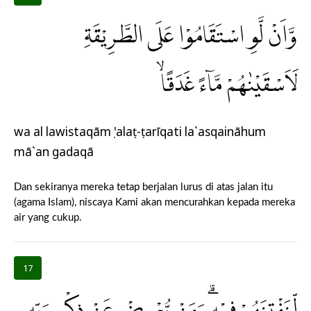
وَّاَنْ لَّوِ اسْتَقَامُوْا عَلَى الطَّرِيْقَةِ
لَاَسْقَيْنٰهُمْ مَّاۤءً غَدَقًاۙ
wa al lawistaqāmụ 'alaṭ-ṭarīqati la`asqaināhum
mā`an gadaqā
Dan sekiranya mereka tetap berjalan lurus di atas jalan itu
(agama Islam), niscaya Kami akan mencurahkan kepada mereka
air yang cukup.
17
لِّنَفْتِنَهُمْ فِيْهِۗ وَمَنْ يُّعْرِضْ عَنْ ذِكْرِ رَبِّهٖ