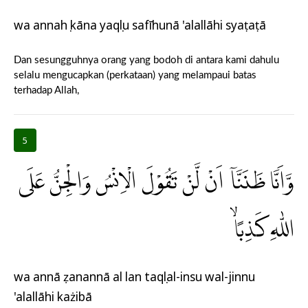
wa annahụ kāna yaqụlu safīhunā 'alallāhi syaṭaṭā
Dan sesungguhnya orang yang bodoh di antara kami dahulu
selalu mengucapkan (perkataan) yang melampaui batas
terhadap Allah,
5
وَّاَنَّا ظَنَنَّآ اَنْ لَّنْ تَقُوْلَ الْاِنْسُ وَالْجِنُّ عَلَى
اللّٰهِ كَذِبًاۙ
wa annā ẓanannā al lan taqụlal-insu wal-jinnu
'alallāhi każibā