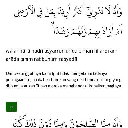
وَّاَنَّا لَا نَدْرِيْٓ اَشَرٌّ اُرِيْدَ بِمَنْ فِى الْاَرْضِ
اَمْ اَرَادَ بِهِمْ رَبُّهُمْ رَشَدًاۙ
wa annā lā nadrī asyarrun urīda biman fil-arḍi am
arāda bihim rabbuhum rasyadā
Dan sesungguhnya kami (jin) tidak mengetahui (adanya
penjagaan itu) apakah keburukan yang dikehendaki orang yang
di bumi ataukah Tuhan mereka menghendaki kebaikan baginya.
11
وَّاَنَّا مِنَّا الصّٰلِحُوْنَ وَمِنَّا دُوْنَ ذٰلِكَۗ كُنَّا