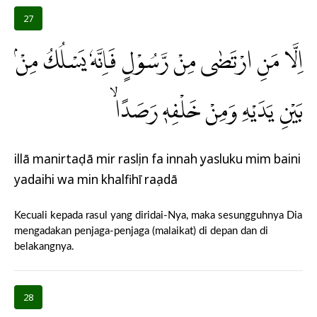
27
اِلَّا مَنِ ارْتَضٰى مِنْ رَّسُوْلٍ فَاِنَّهٗ يَسْلُكُ مِنْۢ
بَيْنِ يَدَيْهِ وَمِنْ خَلْفِهٖ رَصَدًاۙ
illā manirtaḍā mir rasụlin fa innahụ yasluku mim baini
yadaihi wa min khalfihī raṣadā
Kecuali kepada rasul yang diridai-Nya, maka sesungguhnya Dia
mengadakan penjaga-penjaga (malaikat) di depan dan di
belakangnya.
28