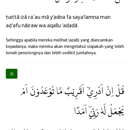
ḥattā iżā ra`au mā yụ'adụna fa saya'lamụna man
aḍ'afu nāṣiraw wa aqallu 'adadā
Sehingga apabila mereka melihat (azab) yang diancamkan
kepadanya, maka mereka akan mengetahui siapakah yang lebih
lemah penolongnya dan lebih sedikit jumlahnya.
25
قُلْ اِنْ اَدْرِيْٓ اَقَرِيْبٌ مَّا تُوْعَدُوْنَ اَمْ
يَجْعَلُ لَهٗ رَبِّيْٓ اَمَدًا