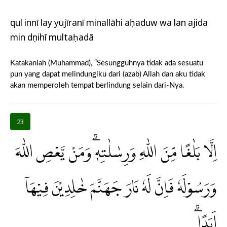
qul innī lay yujīranī minallāhi aḥaduw wa lan ajida
min dụnihī multaḥadā
Katakanlah (Muhammad), “Sesungguhnya tidak ada sesuatu
pun yang dapat melindungiku dari (azab) Allah dan aku tidak
akan memperoleh tempat berlindung selain dari-Nya.
23
اِلَّا بَلٰغًا مِّنَ اللّٰهِ وَرِسٰلٰتِهٖۗ وَمَنْ يَّعْصِ اللّٰهَ
وَرَسُوْلَهٗ فَاِنَّ لَهٗ نَارَ جَهَنَّمَ خٰلِدِيْنَ فِيْهَآ
اَبَدًاۗ