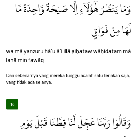
وَمَا يَنْظُرُ هٰٓؤُلَاۤءِ اِلَّا صَيْحَةً وَّاحِدَةً مَّا
لَهَا مِنْ فَوَاقٍ
wa mā yanẓuru hā`ulā`i illā ṣaiḥataw wāḥidatam mā
lahā min fawāq
Dan sebenarnya yang mereka tunggu adalah satu teriakan saja,
yang tidak ada selanya.
16
وَقَالُوْا رَبَّنَا عَجِّلْ لَّنَا قِطَّنَا قَبْلَ يَوْمِ