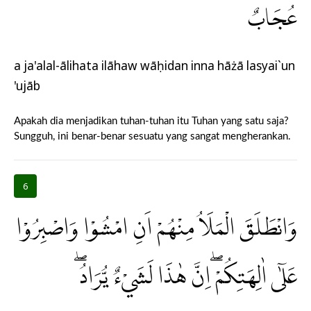
عُجَابٌ
a ja'alal-ālihata ilāhaw wāḥidan inna hāżā lasyai`un
'ujāb
Apakah dia menjadikan tuhan-tuhan itu Tuhan yang satu saja?
Sungguh, ini benar-benar sesuatu yang sangat mengherankan.
6
وَانْطَلَقَ الْمَلَاُ مِنْهُمْ اَنِ امْشُوْا وَاصْبِرُوْا
عَلٰٓى اٰلِهَتِكُمْ ۖاِنَّ هٰذَا لَشَيْءٌ يُّرَادُ ۖ