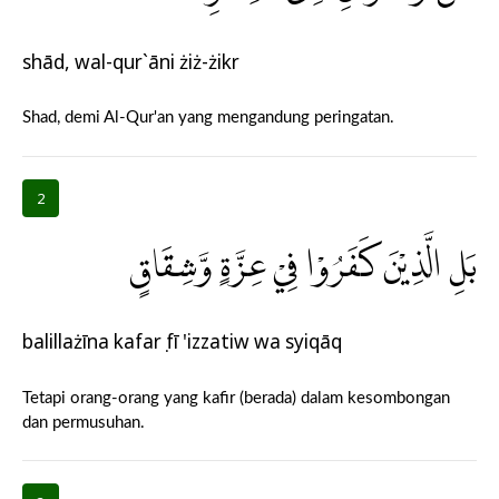
shād, wal-qur`āni żiż-żikr
Shad, demi Al-Qur'an yang mengandung peringatan.
2
بَلِ الَّذِيْنَ كَفَرُوْا فِيْ عِزَّةٍ وَّشِقَاقٍ
balillażīna kafarụ fī 'izzatiw wa syiqāq
Tetapi orang-orang yang kafir (berada) dalam kesombongan
dan permusuhan.