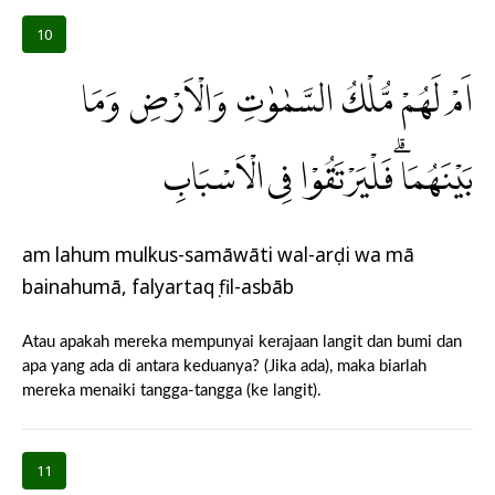
10
اَمْ لَهُمْ مُّلْكُ السَّمٰوٰتِ وَالْاَرْضِ وَمَا
بَيْنَهُمَا ۗفَلْيَرْتَقُوْا فِى الْاَسْبَابِ
am lahum mulkus-samāwāti wal-arḍi wa mā
bainahumā, falyartaqụ fil-asbāb
Atau apakah mereka mempunyai kerajaan langit dan bumi dan
apa yang ada di antara keduanya? (Jika ada), maka biarlah
mereka menaiki tangga-tangga (ke langit).
11