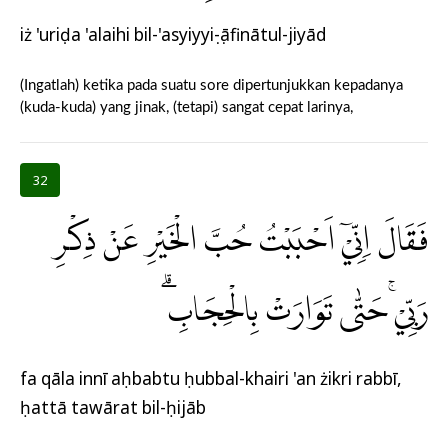
iż 'uriḍa 'alaihi bil-'asyiyyiṣ-ṣāfinātul-jiyād
(Ingatlah) ketika pada suatu sore dipertunjukkan kepadanya
(kuda-kuda) yang jinak, (tetapi) sangat cepat larinya,
32
فَقَالَ اِنِّيْٓ اَحْبَبْتُ حُبَّ الْخَيْرِ عَنْ ذِكْرِ
رَبِّيْۚ حَتّٰى تَوَارَتْ بِالْحِجَابِۗ
fa qāla innī aḥbabtu ḥubbal-khairi 'an żikri rabbī,
ḥattā tawārat bil-ḥijāb