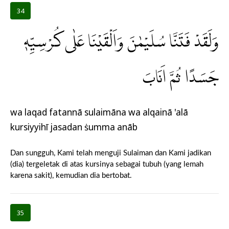
34
وَلَقَدْ فَتَنَّا سُلَيْمٰنَ وَاَلْقَيْنَا عَلٰى كُرْسِيِّهٖ
جَسَدًا ثُمَّ اَنَابَ
wa laqad fatannā sulaimāna wa alqainā 'alā
kursiyyihī jasadan ṡumma anāb
Dan sungguh, Kami telah menguji Sulaiman dan Kami jadikan
(dia) tergeletak di atas kursinya sebagai tubuh (yang lemah
karena sakit), kemudian dia bertobat.
35