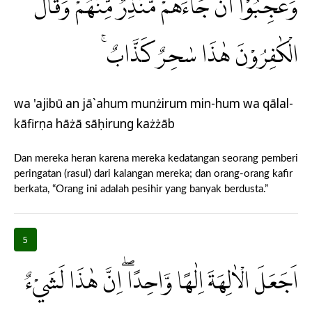
وَعَجِبُوْٓا اَنْ جَاۤءَهُمْ مُّنْذِرٌ مِّنْهُمْ ۖوَقَالَ
الْكٰفِرُوْنَ هٰذَا سٰحِرٌ كَذَّابٌۚ
wa 'ajibū an jā`ahum munżirum min-hum wa qālal-
kāfirụna hāżā sāḥirung każżāb
Dan mereka heran karena mereka kedatangan seorang pemberi
peringatan (rasul) dari kalangan mereka; dan orang-orang kafir
berkata, “Orang ini adalah pesihir yang banyak berdusta.”
5
اَجَعَلَ الْاٰلِهَةَ اِلٰهًا وَّاحِدًا ۖاِنَّ هٰذَا لَشَيْءٌ