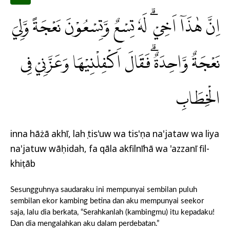
اِنَّ هٰذَآ اَخِيْ ۗ لَهٗ تِسْعٌ وَّتِسْعُوْنَ نَعْجَةً وَّلِيَ
نَعْجَةٌ وَّاحِدَةٌ ۗفَقَالَ اَكْفِلْنِيْهَا وَعَزَّنِيْ فِى
الْخِطَابِ
inna hāżā akhī, lahụ tis'uw wa tis'ụna na'jataw wa liya
na'jatuw wāḥidah, fa qāla akfilnīhā wa 'azzanī fil-
khiṭāb
Sesungguhnya saudaraku ini mempunyai sembilan puluh
sembilan ekor kambing betina dan aku mempunyai seekor
saja, lalu dia berkata, “Serahkanlah (kambingmu) itu kepadaku!
Dan dia mengalahkan aku dalam perdebatan.”