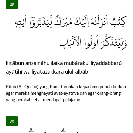
29
كِتٰبٌ اَنْزَلْنٰهُ اِلَيْكَ مُبٰرَكٌ لِّيَدَّبَّرُوْٓا اٰيٰتِهٖ
وَلِيَتَذَكَّرَ اُولُوا الْاَلْبَابِ
kitābun anzalnāhu ilaika mubārakul liyaddabbarū
āyātihī wa liyatażakkara ulul-albāb
Kitab (Al-Qur'an) yang Kami turunkan kepadamu penuh berkah
agar mereka menghayati ayat-ayatnya dan agar orang-orang
yang berakal sehat mendapat pelajaran.
30