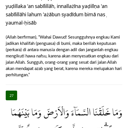
yuḍillaka 'an sabīlillāh, innallażīna yaḍillụna 'an
sabīlillāhi lahum 'ażābun syadīdum bimā nasụ
yaumal-ḥisāb
(Allah berfirman), “Wahai Dawud! Sesungguhnya engkau Kami
jadikan khalifah (penguasa) di bumi, maka berilah keputusan
(perkara) di antara manusia dengan adil dan janganlah engkau
mengikuti hawa nafsu, karena akan menyesatkan engkau dari
jalan Allah. Sungguh, orang-orang yang sesat dari jalan Allah
akan mendapat azab yang berat, karena mereka melupakan hari
perhitungan.”
27
وَمَا خَلَقْنَا السَّمَاۤءَ وَالْاَرْضَ وَمَا بَيْنَهُمَا