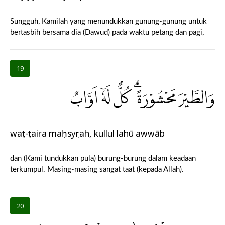
Sungguh, Kamilah yang menundukkan gunung-gunung untuk
bertasbih bersama dia (Dawud) pada waktu petang dan pagi,
19
وَالطَّيْرَمَحْشُوْرَةً ۗ كُلٌّ لَهٗٓ اَوَّابٌ
waṭ-ṭaira maḥsyụrah, kullul lahū awwāb
dan (Kami tundukkan pula) burung-burung dalam keadaan
terkumpul. Masing-masing sangat taat (kepada Allah).
20