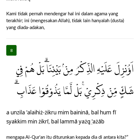
Kami tidak pernah mendengar hal ini dalam agama yang
terakhir; ini (mengesakan Allah), tidak lain hanyalah (dusta)
yang diada-adakan,
8
اَؤُنْزِلَ عَلَيْهِ الذِّكْرُ مِنْۢ بَيْنِنَا ۗبَلْ هُمْ فِيْ
شَكٍّ مِّنْ ذِكْرِيْۚ بَلْ لَّمَّا يَذُوْقُوْا عَذَابِ ۗ
a unzila 'alaihiż-żikru mim baininā, bal hum fī
syakkim min żikrī, bal lammā yażụqụ 'ażāb
mengapa Al-Qur'an itu diturunkan kepada dia di antara kita?”