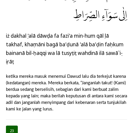
اِلٰى سَوَاۤءِ الصِّرَاطِ
iż dakhalụ 'alā dāwụda fa fazi'a min-hum qālụ lā
takhaf, khaṣmāni bagā ba'ḍunā 'alā ba'ḍin faḥkum
bainanā bil-ḥaqqi wa lā tusyṭiṭ wahdinā ilā sawā`iṣ-
ṣirāṭ
ketika mereka masuk menemui Dawud lalu dia terkejut karena
(kedatangan) mereka. Mereka berkata, “Janganlah takut! (Kami)
berdua sedang berselisih, sebagian dari kami berbuat zalim
kepada yang lain; maka berilah keputusan di antara kami secara
adil dan janganlah menyimpang dari kebenaran serta tunjukilah
kami ke jalan yang lurus.
23