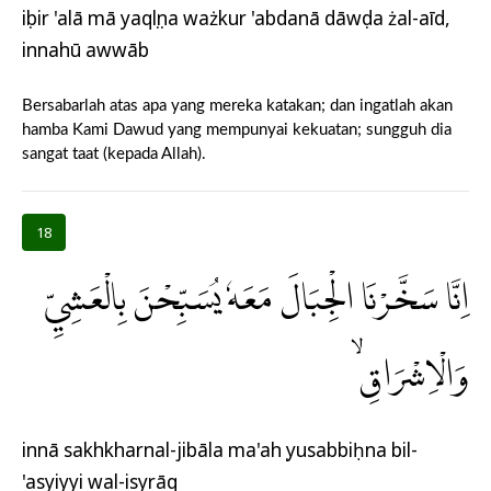
iṣbir 'alā mā yaqụlụna ważkur 'abdanā dāwụda żal-aīd,
innahū awwāb
Bersabarlah atas apa yang mereka katakan; dan ingatlah akan
hamba Kami Dawud yang mempunyai kekuatan; sungguh dia
sangat taat (kepada Allah).
18
اِنَّا سَخَّرْنَا الْجِبَالَ مَعَهٗ يُسَبِّحْنَ بِالْعَشِيِّ
وَالْاِشْرَاقِۙ
innā sakhkharnal-jibāla ma'ahụ yusabbiḥna bil-
'asyiyyi wal-isyrāq