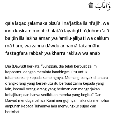
وَّاَنَابَ ۩
qāla laqad ẓalamaka bisu`āli na'jatika ilā ni'ājih, wa
inna kaṡīram minal-khulaṭā`i layabgī ba'ḍuhum 'alā
ba'ḍin illallażīna āmanụ wa 'amiluṣ-ṣāliḥāti wa qalīlum
mā hum, wa ẓanna dāwụdu annamā fatannāhu
fastagfara rabbahụ wa kharra rāki'aw wa anāb
Dia (Dawud) berkata, “Sungguh, dia telah berbuat zalim
kepadamu dengan meminta kambingmu itu untuk
(ditambahkan) kepada kambingnya. Memang banyak di antara
orang-orang yang bersekutu itu berbuat zalim kepada yang
lain, kecuali orang-orang yang beriman dan mengerjakan
kebajikan; dan hanya sedikitlah mereka yang begitu.” Dan
Dawud menduga bahwa Kami mengujinya; maka dia memohon
ampunan kepada Tuhannya lalu menyungkur sujud dan
bertobat.