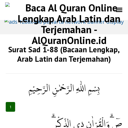
Surat Sad 1-88 (Bacaan Lengkap,
Arab Latin dan Terjemahan)
بِسْمِ اللّٰهِ الرَّحْمٰنِ الرَّحِيْمِ
1
صۤ ۗوَالْقُرْاٰنِ ذِى الذِّكْرِۗ