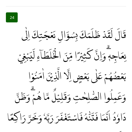
24
قَالَ لَقَدْ ظَلَمَكَ بِسُؤَالِ نَعْجَتِكَ اِلٰى
نِعَاجِهٖۗ وَاِنَّ كَثِيْرًا مِّنَ الْخُلَطَاۤءِ لَيَبْغِيْ
بَعْضُهُمْ عَلٰى بَعْضٍ اِلَّا الَّذِيْنَ اٰمَنُوْا
وَعَمِلُوا الصّٰلِحٰتِ وَقَلِيْلٌ مَّا هُمْۗ وَظَنَّ
دَاوٗدُ اَنَّمَا فَتَنّٰهُ فَاسْتَغْفَرَ رَبَّهٗ وَخَرَّ رَاكِعًا