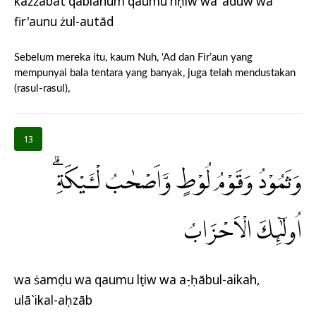
każżabat qablahum qaumu nụḥiw wa 'āduw wa
fir'aunu żul-autād
Sebelum mereka itu, kaum Nuh, ‘Ad dan Fir’aun yang
mempunyai bala tentara yang banyak, juga telah mendustakan
(rasul-rasul),
13
وَثَمُوْدُ وَقَوْمُ لُوْطٍ وَّاَصْحٰبُ لْـَٔيْكَةِ ۗ
اُولٰۤىِٕكَ الْاَحْزَابُ
wa ṡamụdu wa qaumu lụṭiw wa aṣ-ḥābul-aikah,
ulā`ikal-aḥzāb