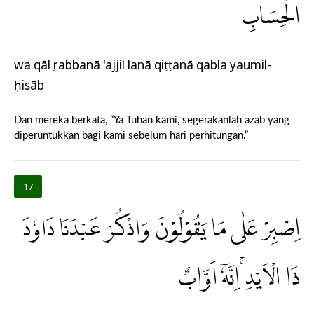
الْحِسَابِ
wa qālụ rabbanā 'ajjil lanā qiṭṭanā qabla yaumil-
ḥisāb
Dan mereka berkata, “Ya Tuhan kami, segerakanlah azab yang
diperuntukkan bagi kami sebelum hari perhitungan.”
17
اِصْبِرْ عَلٰى مَا يَقُوْلُوْنَ وَاذْكُرْ عَبْدَنَا دَاوٗدَ
ذَا الْاَيْدِۚ اِنَّهٗٓ اَوَّابٌ