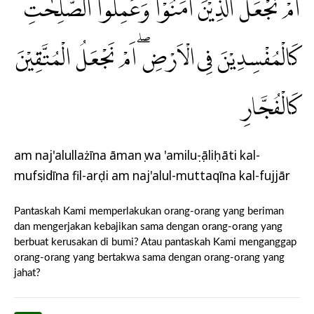
اَمْ نَجْعَلُ الَّذِيْنَ اٰمَنُوْا وَعَمِلُوا الصّٰلِحٰتِ
كَالْمُفْسِدِيْنَ فِى الْاَرْضِۖ اَمْ نَجْعَلُ الْمُتَّقِيْنَ
كَالْفُجَّارِ
am naj'alullażīna āmanụ wa 'amiluṣ-ṣāliḥāti kal-
mufsidīna fil-arḍi am naj'alul-muttaqīna kal-fujjār
Pantaskah Kami memperlakukan orang-orang yang beriman
dan mengerjakan kebajikan sama dengan orang-orang yang
berbuat kerusakan di bumi? Atau pantaskah Kami menganggap
orang-orang yang bertakwa sama dengan orang-orang yang
jahat?