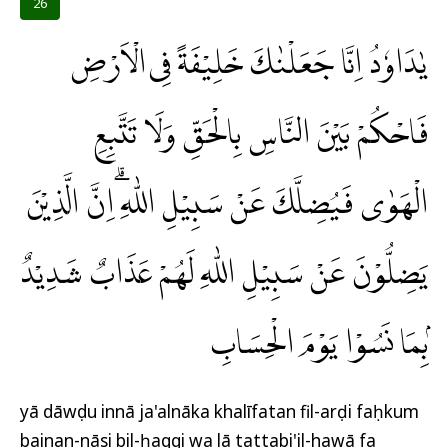
26
يٰدَاوٗدُ اِنَّا جَعَلْنٰكَ خَلِيْفَةً فِى الْاَرْضِ
فَاحْكُمْ بَيْنَ النَّاسِ بِالْحَقِّ وَلَا تَتَّبِعِ
الْهَوٰى فَيُضِلَّكَ عَنْ سَبِيْلِ اللّٰهِ ۗاِنَّ الَّذِيْنَ
يَضِلُّوْنَ عَنْ سَبِيْلِ اللّٰهِ لَهُمْ عَذَابٌ شَدِيْدٌ
ۢبِمَا نَسُوْا يَوْمَ الْحِسَابِ
yā dāwụdu innā ja'alnāka khalīfatan fil-arḍi faḥkum
bainan-nāsi bil-ḥaqqi wa lā tattabi'il-hawā fa