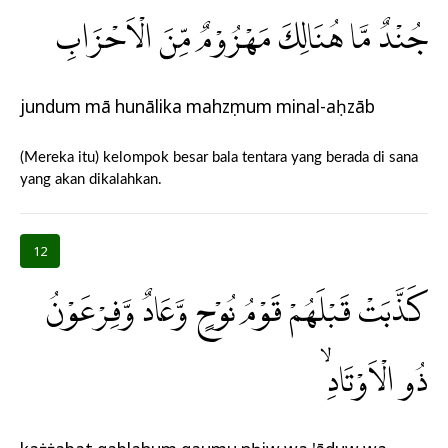
جُنْدٌ مَّا هُنَالِكَ مَهْزُوْمٌ مِّنَ الْاَحْزَابِ
jundum mā hunālika mahzụmum minal-aḥzāb
(Mereka itu) kelompok besar bala tentara yang berada di sana
yang akan dikalahkan.
12
كَذَّبَتْ قَبْلَهُمْ قَوْمُ نُوْحٍ وَّعَادٌ وَّفِرْعَوْنُ
ذُو الْاَوْتَادِۙ