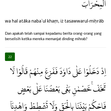
الْمِحْرَابَۙ
wa hal atāka naba`ul khaṣm, iż tasawwarul-miḥrāb
Dan apakah telah sampai kepadamu berita orang-orang yang
berselisih ketika mereka memanjat dinding mihrab?
22
اِذْ دَخَلُوْا عَلٰى دَاوٗدَ فَفَزِعَ مِنْهُمْ قَالُوْا لَا
تَخَفْۚ خَصْمٰنِ بَغٰى بَعْضُنَا عَلٰى بَعْضٍ
فَاحْكُمْ بَيْنَنَا بِالْحَقِّ وَلَا تُشْطِطْ وَاهْدِنَآ