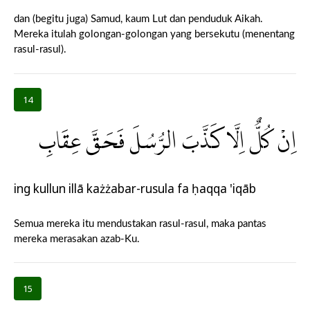
dan (begitu juga) Samud, kaum Lut dan penduduk Aikah.
Mereka itulah golongan-golongan yang bersekutu (menentang
rasul-rasul).
14
اِنْ كُلٌّ اِلَّا كَذَّبَ الرُّسُلَ فَحَقَّ عِقَابِ
ing kullun illā każżabar-rusula fa ḥaqqa 'iqāb
Semua mereka itu mendustakan rasul-rasul, maka pantas
mereka merasakan azab-Ku.
15