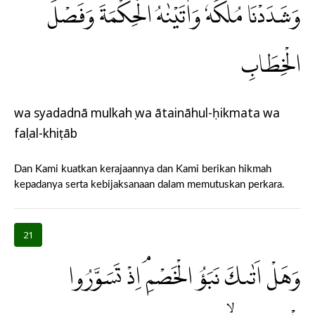
وَشَدَدْنَا مُلْكَهٗ وَاٰتَيْنٰهُ الْحِكْمَةَ وَفَصْلَ
الْخِطَابِ
wa syadadnā mulkahụ wa ātaināhul-ḥikmata wa
faṣlal-khiṭāb
Dan Kami kuatkan kerajaannya dan Kami berikan hikmah
kepadanya serta kebijaksanaan dalam memutuskan perkara.
21
وَهَلْ اَتٰىكَ نَبَؤُ الْخَصْمِۘ اِذْ تَسَوَّرُوا