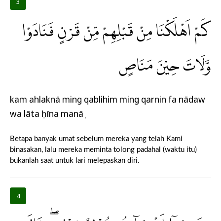
3
كَمْ اَهْلَكْنَا مِنْ قَبْلِهِمْ مِّنْ قَرْنٍ فَنَادَوْا
وَّلَاتَ حِيْنَ مَنَاصٍ
kam ahlaknā ming qablihim ming qarnin fa nādaw
wa lāta ḥīna manāṣ
Betapa banyak umat sebelum mereka yang telah Kami
binasakan, lalu mereka meminta tolong padahal (waktu itu)
bukanlah saat untuk lari melepaskan diri.
4